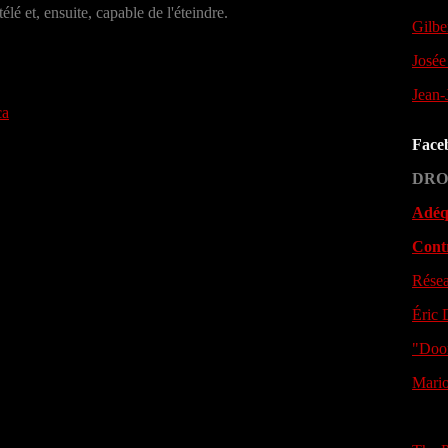
lé et, ensuite, capable de l'éteindre.
Gilbe
Josée
Jean-
ca
Face
DRO
Adéqu
Cont
Résea
Éric
"Doo
Mario