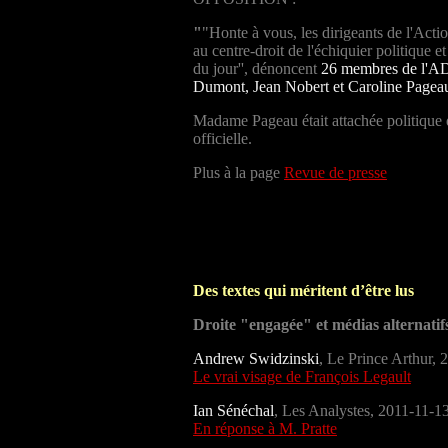
"
"Honte à vous, les dirigeants de l'Ac
au centre-droit de l'échiquier politique e
du jour'', dénoncent
26 membres de l'AD
Dumont, Jean Nobert et Caroline Pagea
Madame Pageau était attachée politique d
officielle.
Plus à la page
Revue de presse
Des textes qui méritent d’être lus
Droite "engagée" et médias alternatif
Andrew Swidzinski
,
Le Prince Arthur, 
Le vrai visage de François Legault
Ian Sénéchal
,
Les Analystes, 2011-11-1
En réponse à M. Pratte