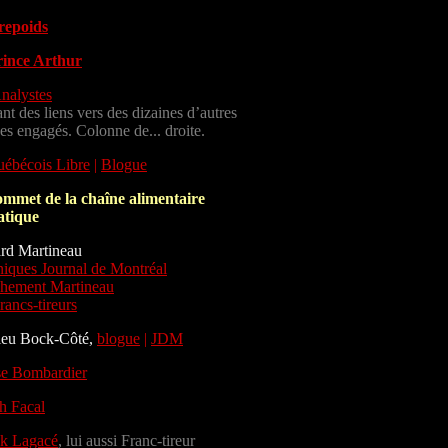
repoids
rince Arthur
nalystes
ant des liens vers des dizaines d’autres
es engagés. Colonne de... droite.
ébécois Libre
|
Blogue
mmet de la chaîne alimentaire
atique
rd Martineau
iques Journal de Montréal
hement Martineau
rancs-tireurs
ieu Bock-Côté,
blogue
|
JDM
se Bombardier
h Facal
ck Lagacé
, lui aussi Franc-tireur