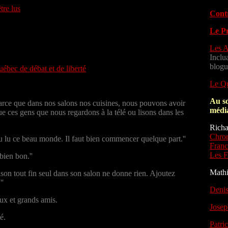
tre lus
Cont
Le P
Les A
Inclu
blogu
ébec de débat et de liberté
Le Qu
Au so
Parce que dans nos salons nos cuisines, nous pouvons avoir
médi
ue ces gens que nous regardons à la télé ou lisons dans les
Richa
Chron
ou lu ce beau monde. Il faut bien commencer quelque part.''
Franc
Les F
bien bon.''
Math
aison tout fin seul dans son salon ne donne rien. Ajoutez
.''
Deni
aux et grands amis.
Josep
é.
Patri