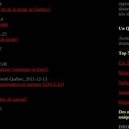
oppor
3
doute
 fin de la droite au Québec?
très r
14
épète
Un Qu
1-25
Avoir
de droite?
donne
7
Top 5
Éric
2-08
ariage volontaire ou forcé?
Mario
Liberté-Québec, 2011-12-13
Natha
 de préparation au mariage ADQ-CAQ
Joann
ue: de quessé?
Résea
5
Des m
uniq
DRO