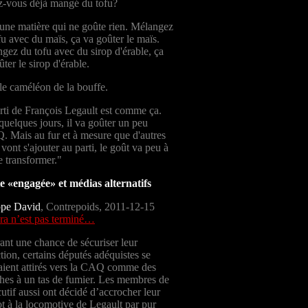
-vous déjà mangé du tofu?
 une matière qui ne goûte rien. Mélangez
fu avec du maïs, ça va goûter le maïs.
gez du tofu avec du sirop d'érable, ça
ter le sirop d'érable.
 le caméléon de la bouffe.
rti de François Legault est comme ça.
quelques jours, il va goûter un peu
. Mais au fur et à mesure que d'autres
vont s'ajouter au parti, le goût va peu à
e transformer."
e «engagée» et médias alternatifs
ppe David
, Contrepoids, 2011-12-15
ra n’est pas terminé…
rant une chance de sécuriser leur
ction, certains députés adéquistes se
aient attirés vers la CAQ comme des
es à un tas de fumier. Les membres de
cutif aussi ont décidé d’accrocher leur
ot à la locomotive de Legault par pur