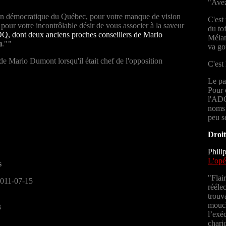
"Avez
tion démocratique du Québec, pour votre manque de vision
C'est
t pour votre incontrôlable désir de vous associer à la saveur
du to
Q, dont deux anciens proches conseillers de Mario
Mélan
u
."
"
va goû
e Mario Dumont lorsqu'il était chef de l'opposition
C'est
Le pa
Pour 
l'ADQ
noms 
peu s
Droit
Phili
L'opé
s
"Flai
2011-07-15
rééle
trouv
mouch
3
l’exé
chari