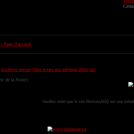
The P
Certai
|
Archives presse
|
Des textes qui méritent d'être lus
ic de la Noüe)
Veuillez noter que le site RestonsADQ est une init