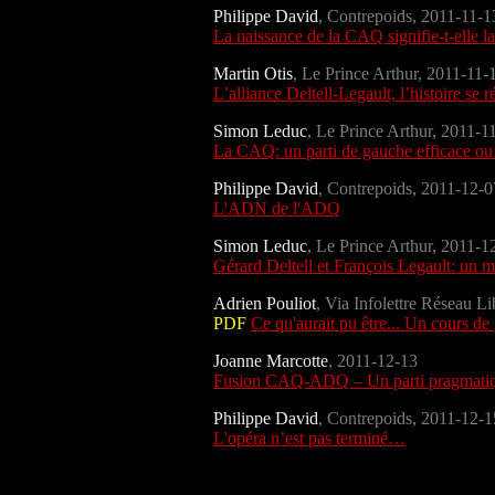
Philippe David
, Contrepoids, 2011-11-1
La naissance de la CAQ signifie-t-elle la
Martin Otis
, Le Prince Arthur, 2011-11-
L’alliance Deltell-Legault, l’histoire se r
Simon Leduc
,
Le Prince Arthur, 2011-1
La CAQ: un parti de gauche efficace ou 
Philippe David
, Contrepoids, 2011-12-0
L'ADN de l'ADQ
Simon Leduc
,
Le Prince Arthur, 2011-1
Gérard Deltell et François Legault: un m
Adrien Pouliot
, Via Infolettre Réseau 
PDF
Ce qu'aurait pu être... Un cours
Joanne Marcotte
, 2011-12-13
Fusion CAQ-ADQ – Un parti pragmatiq
Philippe David
, Contrepoids, 2011-12-1
L'opéra n’est pas terminé…