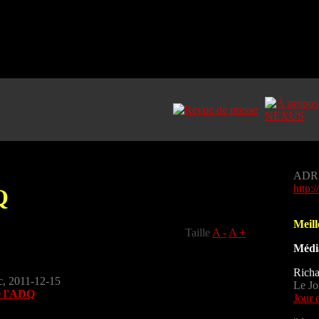
ADR
http:
Q
Meill
Taille
A -
A +
Média
Richa
c, 2011-12-15
Le Jo
e l'ADQ
Jour 