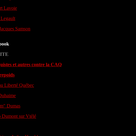
rt Lavoie
 Legault
Jacques Samson
book
ITE
istes et autres contre la CAQ
repoids
u Liberté Québec
 Duhaime
m" Dumas
 Dumont sur Vtélé