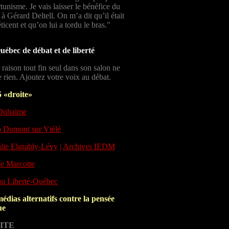
tunisme. Je vais laisser le bénéfice du
 à Gérard Deltell. On m’a dit qu’il était
éticent et qu’on lui a tordu le bras."
ébec de débat et de liberté
 raison tout fin seul dans son salon ne
 rien. Ajoutez votre voix au débat.
 «droite»
 Duhaime
 Dumont sur Vtélé
lie Elgrably-Lévy
|
Archives IEDM
e Marcotte
u Liberté-Québec
édias alternatifs contre la pensée
ue
ITE