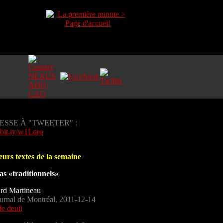
ESSE À "TWEETER" :
//bit.ly/w1Lqrq
eurs textes de la semaine
s «traditionnels»
rd Martineau
urnal de Montréal, 2011-12-14
de deuil