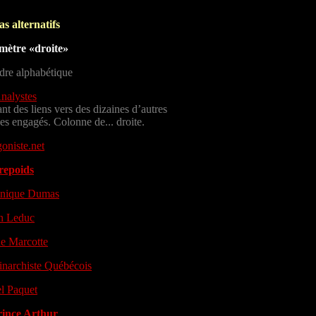
s alternatifs
mètre «droite»
dre alphabétique
nalystes
ant des liens vers des dizaines d’autres
es engagés. Colonne de... droite.
oniste.net
repoids
nique Dumas
n Leduc
e Marcotte
narchiste Québécois
l Paquet
rince Arthur