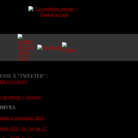
ESSE À "TWEETER" :
//bit.ly/vv4wVl
 de presse > Accueil
HIVES
mbre à novembre 2011
bre 2011, du 1er au 12