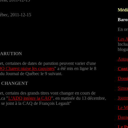
Média
uébec, 2011-12-15
Baro
En or
Les A
Inclu
blogu
PARUTION
Antag
et, certaines de dates de parution peuvent varier d'une
Charest niaise les caquistes
" a été mis en ligne le 8
Cont
 du Journal de Québec le 9 suivant.
Domi
I CHANGENT
Simo
t, certains des grands titres vont changer en cours de
Joann
.ca "
L'ADQ intègre la CAQ
", en matinée du 13 décembre,
 se joint à la CAQ de François Legault"
Le Mi
Danie
Le P