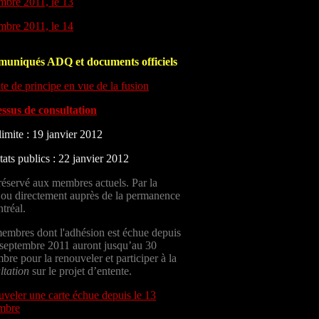
bre 2011, le 13
bre 2011, le 14
uniqués ADQ et documents officiels
te de principe en vue de la fusion
ssus de consultation
limite : 19 janvier 2012
tats publics : 22 janvier 2012
réservé aux membres actuels. Par la
 ou directement auprès de la permanence
tréal.
embres dont l'adhésion est échue depuis
 septembre 2011 auront jusqu’au 30
bre pour la renouveler et participer à la
ltation
sur le projet d’entente.
veler une carte échue depuis le 13
mbre