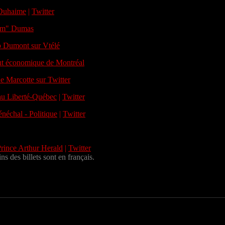
 Duhaime
|
Twitter
m" Dumas
 Dumont sur Vtélé
tut économique de Montréal
e Marcotte sur Twitter
u Liberté-Québec
|
Twitter
énéchal - Politique
|
Twitter
rince Arthur Herald
|
Twitter
ns des billets sont en français.