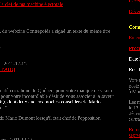
Décem
 la clef de ma machine électorale
Décem
Comm
du webzine Contrepoids a signé un texte du même titre.
Enten
5
Proce
Date 
c, 2011-12-15
e l'ADQ
Résul
Vote 
poste
tion démocratique du Québec, pour votre manque de vision
à Mon
t pour votre incontrôlable désir de vous associer à la saveur
Q, dont deux anciens proches conseillers de Mario
Les m
u
."
"
le 13
décem
e Mario Dumont lorsqu'il était chef de l'opposition
consu
Renou
septe
tréal, 2011-12-15