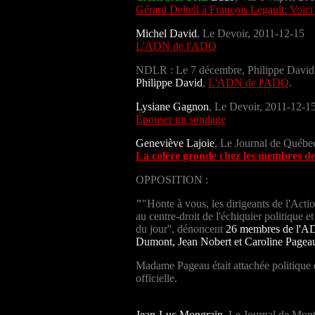
Gérard Deltell à François Legault: Voici
Michel David
, Le Devoir, 2011-12-15
L'ADN de l'ADQ
NDLR : Le 7 décembre, Philippe David, 
Philippe David
,
L'ADN de l'ADQ
.
Lysiane Gagnon
, Le Devoir, 2011-12-1
Épouser un sondage
Geneviève Lajoie
, Le Journal de Québe
La colère gronde chez les membres d
OPPOSITION :
"
"Honte à vous, les dirigeants de l'Ac
au centre-droit de l'échiquier politique e
du jour'', dénoncent
26 membres de l'AD
Dumont, Jean Nobert et Caroline Pagea
Madame Pageau était attachée politique d
officielle.
Jean-Luc Mongrain
, Le Journal de Mon