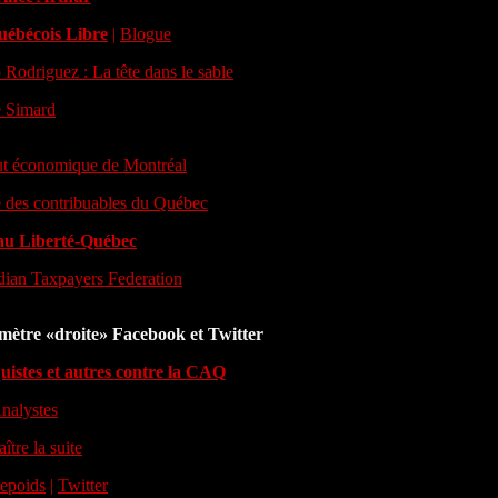
uébécois Libre
|
Blogue
 Rodriguez : La tête dans le sable
e Simard
tut économique de Montréal
 des contribuables du Québec
au Liberté-Québec
ian Taxpayers Federation
ètre «droite» Facebook et Twitter
istes et autres contre la CAQ
nalystes
ître la suite
epoids
|
Twitter