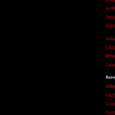
Le Q
Pedro
Pierr
Insti
Ligue
Rése
Canad
Barom
Adéqu
Les A
Conna
Contr