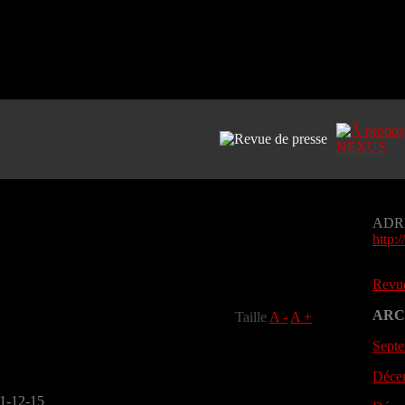
ADR
http:
Revue
ARC
Taille
A -
A +
Septe
Décem
11-12-15