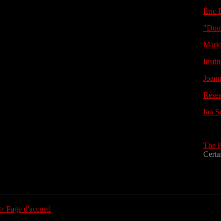
Éric
"Doo
Mario
Insti
Joann
Résea
Ian S
The P
Certai